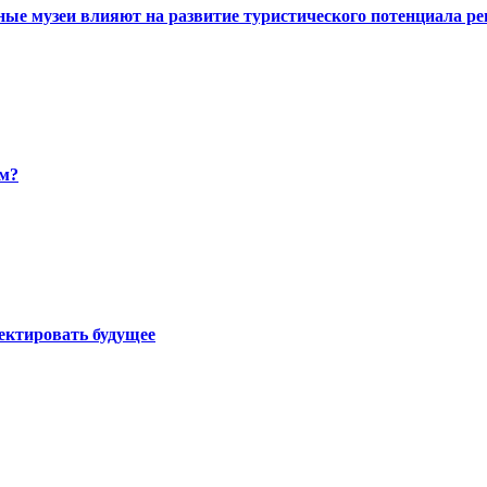
ные музеи влияют на развитие туристического потенциала ре
ом?
оектировать будущее