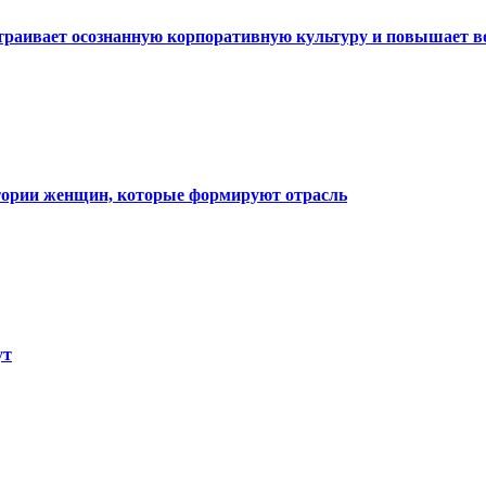
траивает осознанную корпоративную культуру и повышает в
тории женщин, которые формируют отрасль
ут