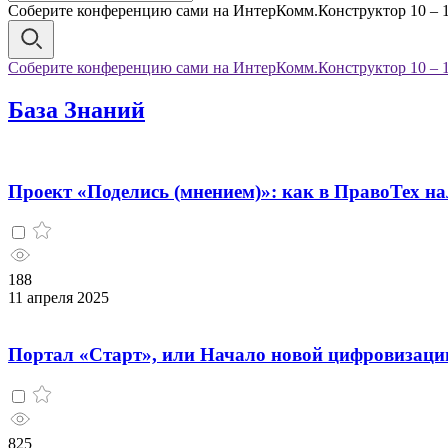
Соберите конференцию сами на ИнтерКомм.Конструктор 10 – 1
Соберите конференцию сами на ИнтерКомм.Конструктор 10 – 1
База Знаний
Проект «Поделись (мнением)»: как в ПравоТех на
188
11 апреля 2025
Портал «Старт», или Начало новой цифровизации
825