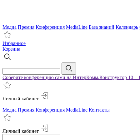
Медиа
Премия
Конференция
MediaLine
База знаний
Календарь
Избранное
Корзина
Соберите конференцию сами на ИнтерКомм.Конструктор 10 – 1
Личный кабинет
Медиа
Премия
Конференция
MediaLine
Контакты
Личный кабинет