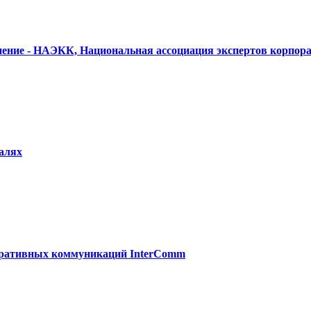
инение - НАЭКК, Национальная ассоциация экспертов корпо
алях
оративных коммуникаций InterComm