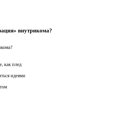
изация» внутрикома?
икома?
, как плед
иться идеями
ытом