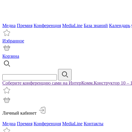
Медиа
Премия
Конференция
MediaLine
База знаний
Календарь
Избранное
Корзина
Соберите конференцию сами на ИнтерКомм.Конструктор 10 – 1
Личный кабинет
Медиа
Премия
Конференция
MediaLine
Контакты