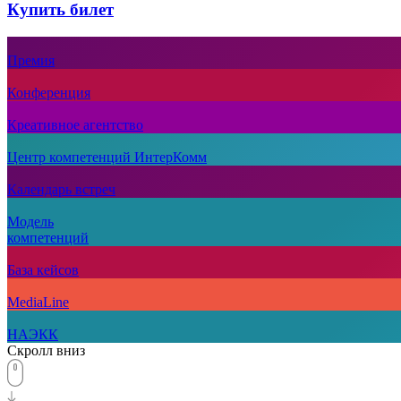
Купить билет
Премия
Конференция
Креативное агентство
Центр компетенций ИнтерКомм
Календарь встреч
Модель
компетенций
База кейсов
MediaLine
НАЭКК
Скролл вниз