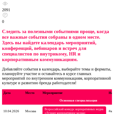
2091
0
Следить за полезными событиями проще, когда
все важные события собраны в одном месте.
Здесь вы найдете календарь мероприятий,
конференций, вебинаров и встреч для
специалистов по внутрикому, HR и
корпоративным коммуникациям.
Добавляйте события в календарь, выбирайте темы и форматы,
планируйте участие и оставайтесь в курсе главных
мероприятий по внутренним коммуникациям, корпоративной
культуре и развитию бренда работодателя!
Дата
Место
Мероприятие
На
Основная специализация
Всероссийский конкурс корпоративных медиа
10.04.2026
Москва
#ко
«Лучшее корпоративное медиа»