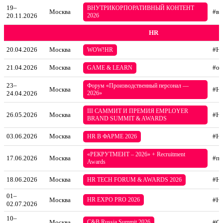
19–
ВНУТРИКОРПОРАТИВНЫЙ КОНТЕНТ
Москва
#вн
20.11.2026
2026
HR
20.04.2026
Москва
#H
WOW!HR
21.04.2026
Москва
#об
GAME & LEARN
23–
Форум «Производственный персонал —
Москва
#H
24.04.2026
2026»
III САММИТ И ПРЕМИЯ EMPLOYER
26.05.2026
Москва
#H
BRAND SUMMIT & AWARDS
03.06.2026
Москва
#H
HR В ФАРМЕ 2026
«РЕКРУТМЕНТ – 2026» + Recruitment
17.06.2026
Москва
#по
Awards
18.06.2026
Москва
#HR
HR TECH FORUM & AWARDS 2026
01–
Москва
HR EXPO PRO 2026
#H
02.07.2026
10–
Москва
C&B Russia Summit 2026
#C