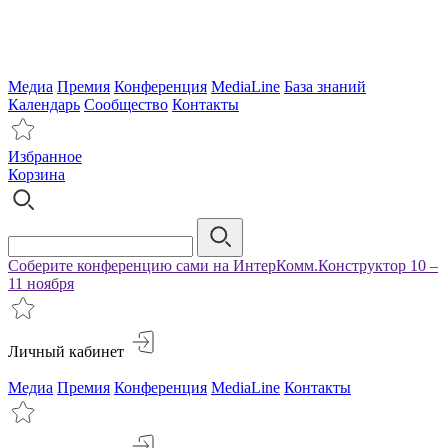
Медиа
Премия
Конференция
MediaLine
База знаний
Календарь
Сообщество
Контакты
Избранное
Корзина
Соберите конференцию сами на ИнтерКомм.Конструктор 10 –
11 ноября
Личный кабинет
Медиа
Премия
Конференция
MediaLine
Контакты