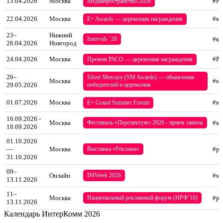
15.04.2026
Москва
#P
Медиапространство-2026
22.04.2026
Москва
#ма
E+ Awards — церемония награждения
23–
Нижний
Intervals ’26
#кр
26.04.2026
Новгород
24.04.2026
Москва
#P
Премия РАСО — церемония награждения
26–
Silver Mercury (SM Awards) — объявление
Москва
#ма
29.05.2026
победителей и церемония
01.07.2026
Москва
#ма
E+ Grand Summer Forum
16.09.2026 -
Москва
Фестиваль «Перспектум» 2026 - прием заявок
#ма
18.09.2026
01.10.2026
—
Москва
Выставка «Реклама»
#ре
31.10.2026
09–
Онлайн
IMWeek 2026
#ма
13.11.2026
11–
Москва
Национальный рекламный форум (НРФ’10)
#ре
13.11.2026
Календарь ИнтерКомм 2026