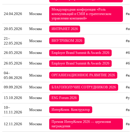
Международная конференция «Роль
24.04.2026
Москва
#ко
коммуникаций и СМИ в стратегическом
управлении компанией»
20.05.2026
Москва
#ин
ИНТРАНЕТ 2026
21–
Москва
ВНУТРИКОМ 2026
#вн
22.05.2026
26.05.2026
Москва
#бр
Employer Brand Summit & Awards 2026
26.05.2026
Москва
#бр
Employer Brand Summit & Awards 2026
04–
Москва
ОРГАНИЗАЦИОННОЕ РАЗВИТИЕ 2026
#ко
05.06.2026
09.09.2026
Москва
#ко
БЛАГОПОЛУЧИЕ СОТРУДНИКОВ 2026
15.10.2026
Москва
#ус
ESG Forum 2026
10–
Москва
ИнтерКомм. Конструктор
#вн
11.11.2026
Премия ИнтерКомм 2026 — церемония
12.11.2026
Москва
#вн
награждения