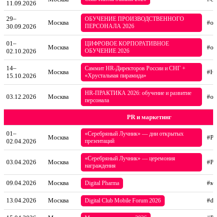
11.09.2026
29–
ОБУЧЕНИЕ ПРОИЗВОДСТВЕННОГО
Москва
#об
30.09.2026
ПЕРСОНАЛА 2026
01–
ЦИФРОВОЕ КОРПОРАТИВНОЕ
Москва
#об
02.10.2026
ОБУЧЕНИЕ 2026
14–
Саммит HR-Директоров России и СНГ +
Москва
#H
15.10.2026
«Хрустальная пирамида»
HR-ПРАКТИКА 2026: обучение и развитие
03.12.2026
Москва
#об
персонала
PR и маркетинг
01–
«Серебряный Лучник» — дни открытых
Москва
#P
02.04.2026
презентаций
«Серебряный Лучник» — церемония
03.04.2026
Москва
#P
награждения
09.04.2026
Москва
#ма
Digital Pharma
13.04.2026
Москва
#di
Digital Club Mobile Forum 2026