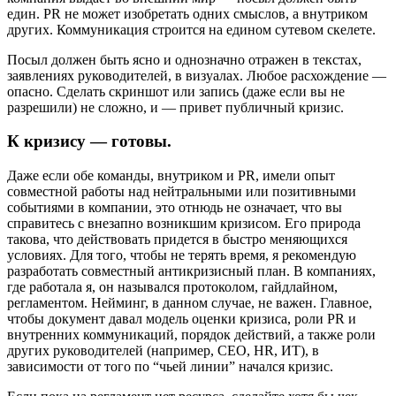
един. PR не может изобретать одних смыслов, а внутриком
других. Коммуникация строится на едином сутевом скелете.
Посыл должен быть ясно и однозначно отражен в текстах,
заявлениях руководителей, в визуалах. Любое расхождение —
опасно. Сделать скриншот или запись (даже если вы не
разрешили) не сложно, и — привет публичный кризис.
К кризису — готовы.
Даже если обе команды, внутриком и PR, имели опыт
совместной работы над нейтральными или позитивными
событиями в компании, это отнюдь не означает, что вы
справитесь с внезапно возникшим кризисом. Его природа
такова, что действовать придется в быстро меняющихся
условиях. Для того, чтобы не терять время, я рекомендую
разработать совместный антикризисный план. В компаниях,
где работала я, он назывался протоколом, гайдлайном,
регламентом. Нейминг, в данном случае, не важен. Главное,
чтобы документ давал модель оценки кризиса, роли PR и
внутренних коммуникаций, порядок действий, а также роли
других руководителей (например, CEO, HR, ИТ), в
зависимости от того по “чьей линии” начался кризис.