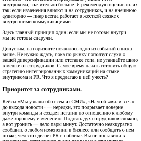
внутрикома, значительно больше. Я рекомендую оценивать их
так: если изменения влияют и на сотрудников, и на внешнюю
аудиторию — пиар всегда работает в жесткой связке с
внутренними коммуникациями.
Здесь главный принцип один: если мы не готовы внутри —
мы не готовы снаружи.
Допустим, на горизонте появилось одно из событий списка
выше. Не нужно ждать, пока по рынку поползут слухи о
вашей диверсификации или отставке топа, не утаивайте шило
в мешке от сотрудников. Самое время начать готовить общую
стратегию интегрированных коммуникаций на стыке
внутрикома и PR. Что я предлагаю в ней учесть?
Приоритет за сотрудниками.
Кейсы «Мы узнали обо всем из СМИ», «Нам объявили за час
до выхода новости» — нередки, это подрывает доверие
внутри команды и создает негатив по отношению к любому
даже хорошему изменению. Поднять дух сотрудников сложно,
а вот уронить — дело пары минут. Достаточно неаккуратно
сообщить о любом изменении в бизнесе или сообщить о нем
позже, чем это сделает PR в паблике. Вы не поставили в