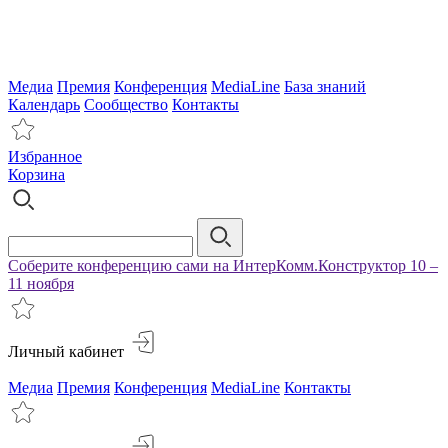
Медиа
Премия
Конференция
MediaLine
База знаний
Календарь
Сообщество
Контакты
Избранное
Корзина
Соберите конференцию сами на ИнтерКомм.Конструктор 10 –
11 ноября
Личный кабинет
Медиа
Премия
Конференция
MediaLine
Контакты