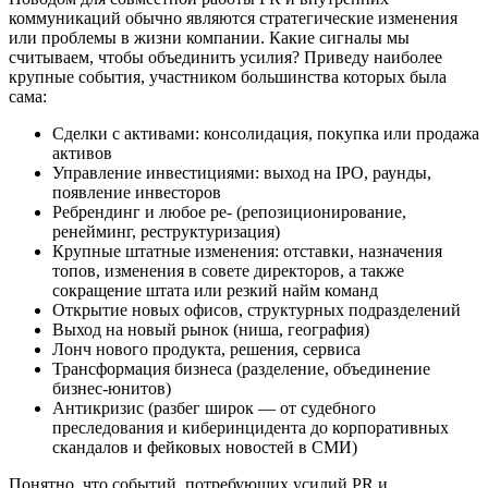
коммуникаций обычно являются стратегические изменения
или проблемы в жизни компании. Какие сигналы мы
считываем, чтобы объединить усилия? Приведу наиболее
крупные события, участником большинства которых была
сама:
Сделки с активами: консолидация, покупка или продажа
активов
Управление инвестициями: выход на IPO, раунды,
появление инвесторов
Ребрендинг и любое ре- (репозиционирование,
ренейминг, реструктуризация)
Крупные штатные изменения: отставки, назначения
топов, изменения в совете директоров, а также
сокращение штата или резкий найм команд
Открытие новых офисов, структурных подразделений
Выход на новый рынок (ниша, география)
Лонч нового продукта, решения, сервиса
Трансформация бизнеса (разделение, объединение
бизнес-юнитов)
Антикризис (разбег широк — от судебного
преследования и киберинцидента до корпоративных
скандалов и фейковых новостей в СМИ)
Понятно, что событий, потребующих усилий PR и