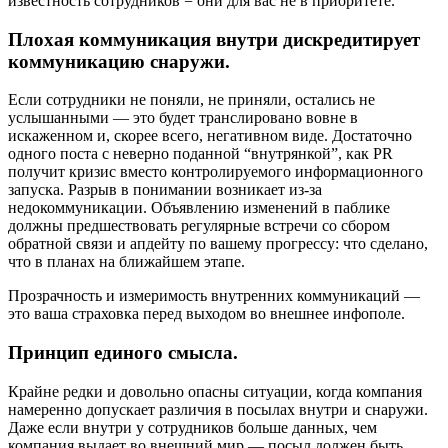
известность сотрудников = они для вас не в приоритете.
Плохая коммуникация внутри дискредитирует
коммуникацию снаружи.
Если сотрудники не поняли, не приняли, остались не
услышанными — это будет транслировано вовне в
искаженном и, скорее всего, негативном виде. Достаточно
одного поста с неверно поданной “внутрянкой”, как PR
получит кризис вместо контролируемого информационного
запуска. Разрыв в понимании возникает из-за
недокоммуникации. Объявлению изменений в паблике
должны предшествовать регулярные встречи со сбором
обратной связи и апдейту по вашему прогрессу: что сделано,
что в планах на ближайшем этапе.
Прозрачность и измеримость внутренних коммуникаций —
это ваша страховка перед выходом во внешнее инфополе.
Принцип единого смысла.
Крайне редки и довольно опасны ситуации, когда компания
намеренно допускает различия в посылах внутри и снаружи.
Даже если внутри у сотрудников больше данных, чем
компания выдает во внешний мир — посыл должен быть