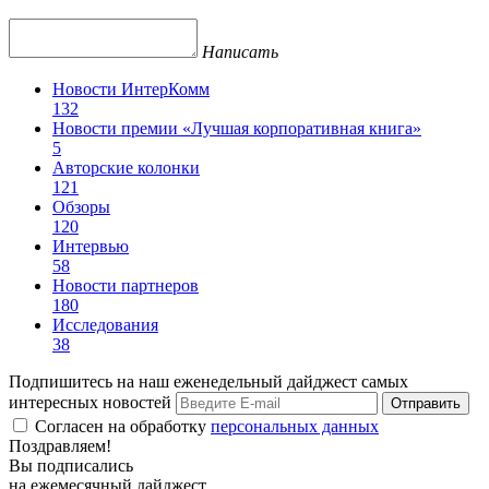
Написать
Новости ИнтерКомм
132
Новости премии «Лучшая корпоративная книга»
5
Авторские колонки
121
Обзоры
120
Интервью
58
Новости партнеров
180
Исследования
38
Подпишитесь на наш еженедельный дайджест самых
интересных новостей
Отправить
Согласен на обработку
персональных данных
Поздравляем!
Вы подписались
на ежемесячный дайджест