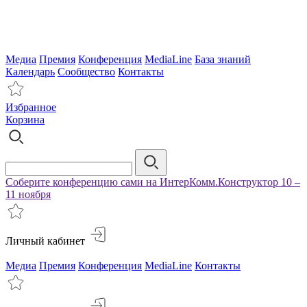
Медиа
Премия
Конференция
MediaLine
База знаний
Календарь
Сообщество
Контакты
Избранное
Корзина
Соберите конференцию сами на ИнтерКомм.Конструктор 10 –
11 ноября
Личный кабинет
Медиа
Премия
Конференция
MediaLine
Контакты