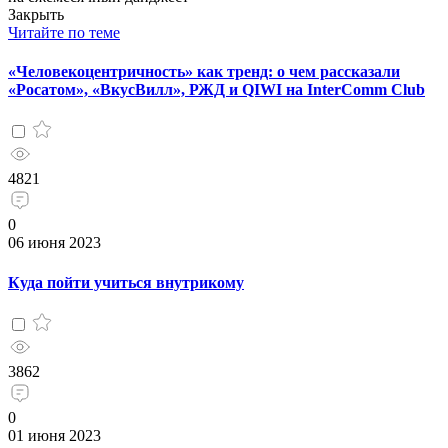
Закрыть
Читайте по теме
«Человекоцентричность» как тренд: о чем рассказали
«Росатом», «ВкусВилл», РЖД и QIWI на InterComm Club
4821
0
06 июня 2023
Куда пойти учиться внутрикому
3862
0
01 июня 2023