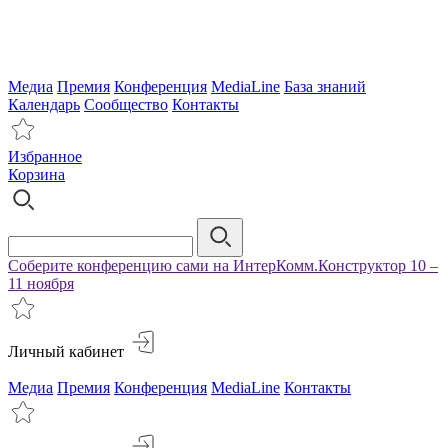
Медиа
Премия
Конференция
MediaLine
База знаний
Календарь
Сообщество
Контакты
Избранное
Корзина
Соберите конференцию сами на ИнтерКомм.Конструктор 10 –
11 ноября
Личный кабинет
Медиа
Премия
Конференция
MediaLine
Контакты