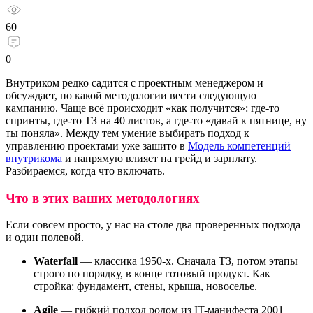
60
0
Внутриком редко садится с проектным менеджером и
обсуждает, по какой методологии вести следующую
кампанию. Чаще всё происходит «как получится»: где-то
спринты, где-то ТЗ на 40 листов, а где-то «давай к пятнице, ну
ты поняла». Между тем умение выбирать подход к
управлению проектами уже зашито в
Модель компетенций
внутрикома
и напрямую влияет на грейд и зарплату.
Разбираемся, когда что включать.
Что в этих ваших методологиях
Если совсем просто, у нас на столе два проверенных подхода
и один полевой.
Waterfall
— классика 1950-х. Сначала ТЗ, потом этапы
строго по порядку, в конце готовый продукт. Как
стройка: фундамент, стены, крыша, новоселье.
Agile
— гибкий подход родом из IT-манифеста 2001