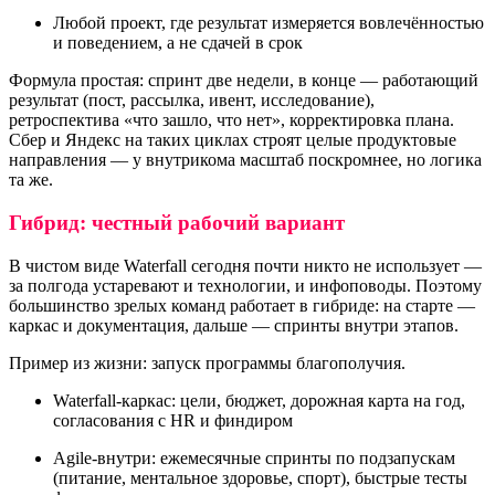
Любой проект, где результат измеряется вовлечённостью
и поведением, а не сдачей в срок
Формула простая: спринт две недели, в конце — работающий
результат (пост, рассылка, ивент, исследование),
ретроспектива «что зашло, что нет», корректировка плана.
Сбер и Яндекс на таких циклах строят целые продуктовые
направления — у внутрикома масштаб поскромнее, но логика
та же.
Гибрид: честный рабочий вариант
В чистом виде Waterfall сегодня почти никто не использует —
за полгода устаревают и технологии, и инфоповоды. Поэтому
большинство зрелых команд работает в гибриде: на старте —
каркас и документация, дальше — спринты внутри этапов.
Пример из жизни: запуск программы благополучия.
Waterfall-каркас: цели, бюджет, дорожная карта на год,
согласования с HR и финдиром
Agile-внутри: ежемесячные спринты по подзапускам
(питание, ментальное здоровье, спорт), быстрые тесты