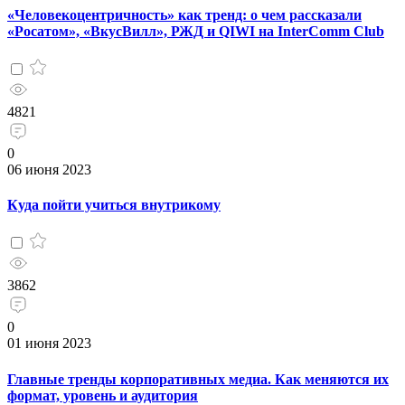
«Человекоцентричность» как тренд: о чем рассказали
«Росатом», «ВкусВилл», РЖД и QIWI на InterComm Club
4821
0
06 июня 2023
Куда пойти учиться внутрикому
3862
0
01 июня 2023
Главные тренды корпоративных медиа. Как меняются их
формат, уровень и аудитория