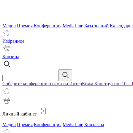
Медиа
Премия
Конференция
MediaLine
База знаний
Календарь
Избранное
Корзина
Соберите конференцию сами на ИнтерКомм.Конструктор 10 – 1
Личный кабинет
Медиа
Премия
Конференция
MediaLine
Контакты