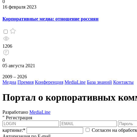
0
16 февраля 2023
Корпоративные медиа: отношение россиян
1206
0
05 августа 2021
2009 – 2026
Медиа
Премия
Конференция
MediaLine
База знаний
Контакты
Портал о корпоративных ко
Разработано
MediaLine
"
Регистрация
картинке:
*
Согласен на обработ
Авторизация по E-mail