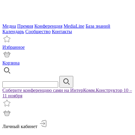
Медиа
Премия
Конференция
MediaLine
База знаний
Календарь
Сообщество
Контакты
Избранное
Корзина
Соберите конференцию сами на ИнтерКомм.Конструктор 10 –
11 ноября
Личный кабинет