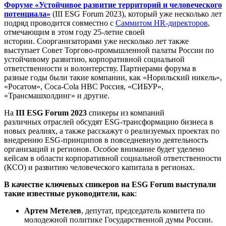
Форуме «Устойчивое развитие территорий и человеческого
потенциала»
(III ESG Forum 2023), который уже несколько лет
подряд проводится совместно с
Саммитом HR-директоров
,
отмечающим в этом году 25-летие своей
истории. Соорганизаторами уже несколько лет также
выступает Совет Торгово-промышленной палаты России по
устойчивому развитию, корпоративной социальной
ответственности и волонтерству. Партнерами форума в
разные годы были такие компании, как «Норильский никель»,
«Росатом», Coca-Cola HBC Россия, «СИБУР»,
«Трансмашхолдинг» и другие.
На
III ESG Forum 2023
спикеры из компаний
различных отраслей обсудят ESG-трансформацию бизнеса в
новых реалиях, а также расскажут о реализуемых проектах по
внедрению ESG-принципов в повседневную деятельность
организаций и регионов. Особое внимание будет уделено
кейсам в области корпоративной социальной ответственности
(КСО) и развитию человеческого капитала в регионах.
В качестве ключевых спикеров на ESG Forum выступали
такие известные руководители, как
:
Артем Метелев
, депутат, председатель комитета по
молодежной политике Государственной думы России.