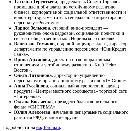
Татьяна Терентьева
, председатель Совета Торгово-
промышленной-палаты по устойчивому развитию
бизнеса, корпоративной социальной ответственности и
волонтерству, заместитель генерального директора по
персоналу «Росатома».
Лариса Зелькова
, старший вице-президент —
руководитель блока кадровой, социальной политики и
связей с общественностью «Норильского никеля».
Валентин Тимаков
, старший вице-президент, директор
департамента по управлению персоналом «ЮниКредит
Банка».
Ирина Архипова
, директор по корпоративным
отношениям и устойчивому развитию «Kraft Heinz
Восток».
Ольга Литвинова
, директор по управлению
персоналом и организационному развитию «Т+ Group».
Анна Гусейнова
, социальный антрополог, владелец
продукта «Центры местного сообщества» торговой сети
«Пятерочка».
Оксана Косаченко
, президент благотворительного
фонда «СИСТЕМА».
Юлия Алексеева
, начальник департамента социального
развития РЖД, и многие другие.
Подробности на
esg-forum.ru
.