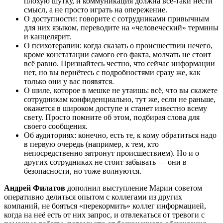
плохую шутку, и коммуникация должна всё-таки нести
смысл, а не просто играть на опережение.
О доступности: говорите с сотрудниками привычным
для них языком, переводите на «человеческий» термины
и канцелярит.
О психотерапии: когда сказать о происшествии нечего,
кроме констатации самого его факта, молчать не стоит
всё равно. Признайтесь честно, что сейчас информации
нет, но вы вернётесь с подробностями сразу же, как
только они у вас появятся.
О шиле, которое в мешке не утаишь: всё, что вы скажете
сотрудникам конфиденциально, тут же, если не раньше,
окажется в широком доступе и станет известно всему
свету. Просто помните об этом, подбирая слова для
своего сообщения.
Об аудиториях: конечно, есть те, к кому обратиться надо
в первую очередь (например, к тем, кто
непосредственно затронут происшествием). Но и о
других сотрудниках не стоит забывать — они в
безопасности, но тоже волнуются.
Андрей Филатов
дополнил выступление Марии советом
оперативно делиться опытом с коллегами из других
компаний, не бояться «перекормить» коллег информацией,
когда на неё есть от них запрос, и отвлекаться от тревоги с