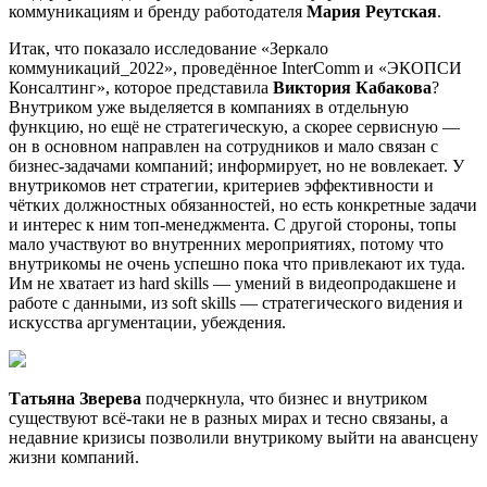
коммуникациям и бренду работодателя
Мария Реутская
.
Итак, что показало исследование «Зеркало
коммуникаций_2022», проведённое InterComm и «ЭКОПСИ
Консалтинг», которое представила
Виктория Кабакова
?
Внутриком уже выделяется в компаниях в отдельную
функцию, но ещё не стратегическую, а скорее сервисную —
он в основном направлен на сотрудников и мало связан с
бизнес-задачами компаний; информирует, но не вовлекает. У
внутрикомов нет стратегии, критериев эффективности и
чётких должностных обязанностей, но есть конкретные задачи
и интерес к ним топ-менеджмента. С другой стороны, топы
мало участвуют во внутренних мероприятиях, потому что
внутрикомы не очень успешно пока что привлекают их туда.
Им не хватает из hard skills — умений в видеопродакшене и
работе с данными, из soft skills — стратегического видения и
искусства аргументации, убеждения.
Татьяна Зверева
подчеркнула, что бизнес и внутриком
существуют всё-таки не в разных мирах и тесно связаны, а
недавние кризисы позволили внутрикому выйти на авансцену
жизни компаний.