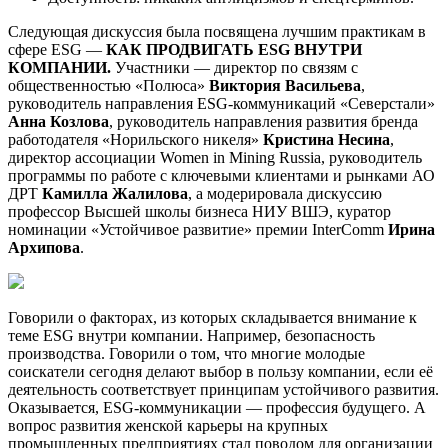
Следующая дискуссия была посвящена лучшим практикам в
сфере ESG —
КАК ПРОДВИГАТЬ ESG ВНУТРИ
КОМПАНИИ.
Участники — директор по связям с
общественностью «Полюса»
Виктория Васильева
,
руководитель направления ESG-коммуникаций «Северстали»
Анна Козлова
, руководитель направления развития бренда
работодателя «Норильского никеля»
Кристина Несина
,
директор ассоциации Women in Mining Russia, руководитель
программы по работе с ключевыми клиентами и рынками АО
ДРТ
Камилла Жалилова
, а модерировала дискуссию
профессор Высшей школы бизнеса НИУ ВШЭ, куратор
номинации «Устойчивое развитие» премии InterComm
Ирина
Архипова
.
Говорили о факторах, из которых складывается внимание к
теме ESG внутри компании. Например, безопасность
производства. Говорили о том, что многие молодые
соискатели сегодня делают выбор в пользу компании, если её
деятельность соответствует принципам устойчивого развития.
Оказывается, ESG-коммуникации — профессия будущего. А
вопрос развития женской карьеры на крупных
промышленных предприятиях стал поводом для организации