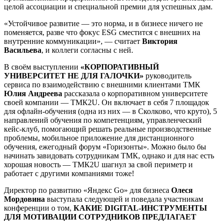
целой ассоциации и специальной премии для успешных дам.
«Устойчивое развитие — это норма, и в бизнесе ничего не
поменяется, разве что фокус ESG сместится с внешних на
внутренние коммуникации», — считает
Виктория
Васильева
, и коллеги согласны с ней.
В своём выступлении
«КОРПОРАТИВНЫЙ
УНИВЕРСИТЕТ НЕ ДЛЯ ГАЛОЧКИ»
руководитель
сервиса по взаимодействию с внешними клиентами ТМК
Юлия Андреева
рассказала о корпоративном университете
своей компании — ТМК2U. Он включает в себя 7 площадок
для офлайн-обучения (одна из них — в Сколково, что круто), 5
направлений обучения по компетенциям, управленческий
кейс-клуб, помогающий решать реальные производственные
проблемы, мобильное приложение для дистанционного
обучения, ежегодный форум «Горизонты». Можно было бы
начинать завидовать сотрудникам ТМК, однако и для нас есть
хорошая новость — ТМК2U шагнул за свой периметр и
работает с другими компаниями тоже!
Директор по развитию «Яндекс Go» для бизнеса
Олеся
Мордовина
выступала следующей и поведала участникам
конференции о том,
КАКИЕ
DIGITAL-ИНСТРУМЕНТЫ
ДЛЯ МОТИВАЦИИ СОТРУДНИКОВ ПРЕДЛАГАЕТ