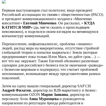
Первым выступающим стал политолог, вице-президент
Российской ассоциации по связям с общественностью (РАСО)
и президент коммуникационного холдинга «Минченко
консалтинг»
Евгений Минченко
. Он рассказал, «
КУДА
КАТИТСЯ МИР»
(да, мягче сказать о происходящем
невозможно), и поделился своим взглядом на меняющуюся
конъюнктуру коммуникаций.
Перенаселение, инфоапокалипсис, проблема «лишних»
людей, распад мира на макрорегионы, отсутствие стройной
глобальной теории и попытки вырваться с Земли (которые
предпринимает пока только Илон Маск, но дайте срок…) —
вот что нас окружает. Также Евгений обозначил различные
сценарии для российского бизнеса после окончания «развода»
с бизнесом мировым и подчеркнул, что считает проблемой
непонимание, возникающее между представителями разных
поколений.
Затем на сцену вышли генеральный директор SAP CIS
Андрей Филатов
, директор по B2B-маркетингу и бизнес-
коммуникациям OZON
Мария Заикина
, директор по
персоналу Avon
Анна Муромцева
и руководитель
направления по репутации бренда работодателя и