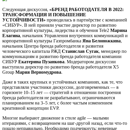
Следующая дискуссия,
«БРЕНД РАБОТОДАТЕЛЯ В 2022:
ТРАНСФОРМАЦИЯ И ПОВЫШЕНИЕ
УСТОЙЧИВОСТИ»
проводилась в партнёрстве с компанией
«СИБУР». В ней приняли участие директор по развитию
корпоративной культуры, лидерства и обучения Tele2
Марина
Елагина
, начальник Управления внутренних коммуникаций и
корпоративной культуры Газпромбанка
Яна Белоножкина
,
начальник Центра бренда работодателя и развития
человеческого капитала РЖД
Станислав Сугак
, менеджер по
коммуникациям и развитию бренда работодателя компании
СИБУР
Екатерина Пузанкова
. Модератором дискуссии
выступила директор по развитию бренда работодателя Х5
Group
Мария Верномудрова
.
Даже в таких крупных и устойчивых компаниях, как те, что
представляли участники дискуссии, долговременных — в
горизонте 10–15 лет — стратегий в отношении построения
бренда работодателя не разрабатывают, ограничиваются
планированием на 3–5 лет, с более частым изменением
креативной концепции EVP.
Многие выбирают движение в стиле agile — малыми
итерациями, с возвращением на шаг-другой назад, если что-то
пошло неправильно. Необходимо подчеркнуть: неверные