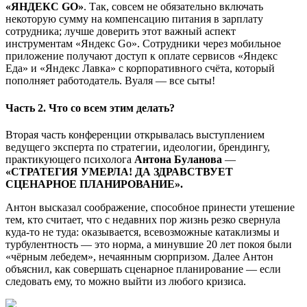
«ЯНДЕКС GO»
. Так, совсем не обязательно включать
некоторую сумму на компенсацию питания в зарплату
сотрудника; лучше доверить этот важный аспект
инструментам «Яндекс Go». Сотрудники через мобильное
приложение получают доступ к оплате сервисов «Яндекс
Еда» и «Яндекс Лавка» с корпоративного счёта, который
пополняет работодатель. Вуаля — все сыты!
Часть 2. Что со всем этим делать?
Вторая часть конференции открывалась выступлением
ведущего эксперта по стратегии, идеологии, брендингу,
практикующего психолога
Антона Буланова
—
«СТРАТЕГИЯ УМЕРЛА! ДА ЗДРАВСТВУЕТ
СЦЕНАРНОЕ ПЛАНИРОВАНИЕ».
Антон высказал соображение, способное принести утешение
тем, кто считает, что с недавних пор жизнь резко свернула
куда-то не туда: оказывается, всевозможные катаклизмы и
турбулентность — это норма, а минувшие 20 лет покоя были
«чёрным лебедем», нечаянным сюрпризом. Далее Антон
объяснил, как совершать сценарное планирование — если
следовать ему, то можно выйти из любого кризиса.