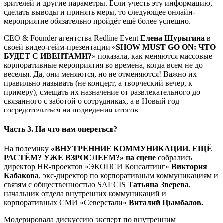
зрителей и другие параметры. Если учесть эту информацию,
сделать выводы и принять меры, то следующее онлайн-
мероприятие обязательно пройдёт ещё более успешно.
CEO & Founder агентства Redline Event
Елена Шурыгина
в
своей видео-гейм-презентации «
SHOW MUST GO ON: ЧТО
БУДЕТ С ИВЕНТАМИ?
» показала, как меняются массовые
корпоративные мероприятия во времена, когда всем не до
веселья. Да, они меняются, но не отменяются! Важно их
правильно называть (не концерт, а творческий вечер, к
примеру), смещать их назначение от развлекательного до
связанного с заботой о сотрудниках, а в Новый год
сосредоточиться на подведении итогов.
Часть 3. На что нам опереться?
На полемику
«ВНУТРЕННИЕ КОММУНИКАЦИИ. ЕЩЁ
РАСТЁМ? УЖЕ ВЗРОСЛЕЕМ?» на сцене
собрались
директор HR-проектов «ЭКОПСИ Консалтинг»
Виктория
Кабакова
, экс-директор по корпоративным коммуникациям и
связям с общественностью SAP CIS
Татьяна Зверева
,
начальник отдела внутренних коммуникаций и
корпоративных СМИ «Северстали»
Виталий Цымбалов.
Модерировала дискуссию эксперт по внутренним