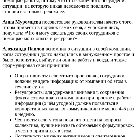
помощью работы, потому что от бесконечного обсуждения
ситуации, на которую никак невозможно повлиять,
становится только тревожнее.
Анна Муромцева
посоветовала руководителям начать с того,
чтобы привести в порядок самих себя, а успокоившись,
подумать: «Что я могу сделать для своих сотрудников с
помощью моих опыта и ресурсов?»
Александр Павлов
вспомнил о ситуации в своей компании,
когда сотрудники долго находились в вынужденном простое и
было непонятно, выйдут ли они на работу и когда, и также
сформулировал свои принципы:
Оперативность: если что-то произошло, сотрудники
должны увидеть информацию от компании об этом в
течение суток
Регулярность: для удержания внимания, сохранения
фокуса сотрудников на компании при простое в работе
информация (о чём угодно!) должна появляться в
корпоративных каналах коммуникации не менее 4–5 раз
в неделю.
Честность: если у топа пока нет ответа на вопросы
коллектива, лучше не искать обтекаемых формулировок,
а честно признаться в этом.
Доступность: никаких англицизмов и спецтерминов.