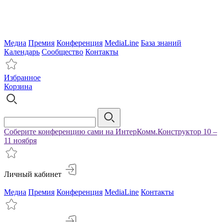
Медиа
Премия
Конференция
MediaLine
База знаний
Календарь
Сообщество
Контакты
Избранное
Корзина
Соберите конференцию сами на ИнтерКомм.Конструктор 10 –
11 ноября
Личный кабинет
Медиа
Премия
Конференция
MediaLine
Контакты