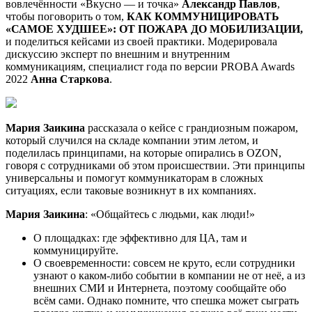
вовлечённости «Вкусно — и точка»
Александр Павлов
,
чтобы поговорить о том,
КАК КОММУНИЦИРОВАТЬ
«САМОЕ ХУДШЕЕ»: ОТ ПОЖАРА ДО МОБИЛИЗАЦИИ,
и поделиться кейсами из своей практики. Модерировала
дискуссию эксперт по внешним и внутренним
коммуникациям, специалист года по версии PROBA Awards
2022
Анна Старкова
.
Мария Заикина
рассказала о кейсе с грандиозным пожаром,
который случился на складе компании этим летом, и
поделилась принципами, на которые опирались в OZON,
говоря с сотрудниками об этом происшествии. Эти принципы
универсальны и помогут коммуникаторам в сложных
ситуациях, если таковые возникнут в их компаниях.
Мария Заикина
: «Общайтесь с людьми, как люди!»
О площадках: где эффективно для ЦА, там и
коммуницируйте.
О своевременности: совсем не круто, если сотрудники
узнают о каком-либо событии в компании не от неё, а из
внешних СМИ и Интернета, поэтому сообщайте обо
всём сами. Однако помните, что спешка может сыграть