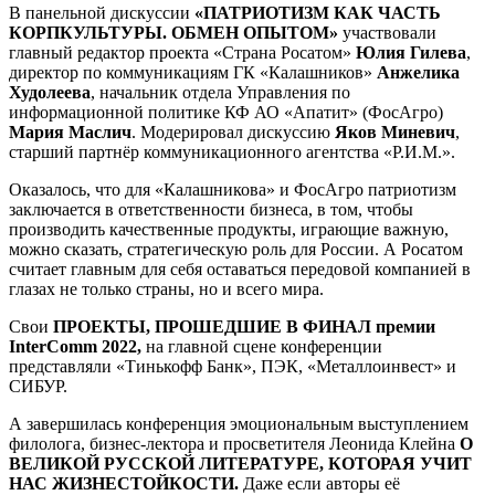
В панельной дискуссии
«ПАТРИОТИЗМ КАК ЧАСТЬ
КОРПКУЛЬТУРЫ. ОБМЕН ОПЫТОМ»
участвовали
главный редактор проекта «Страна Росатом»
Юлия Гилева
,
директор по коммуникациям ГК «Калашников»
Анжелика
Худолеева
, начальник отдела Управления по
информационной политике КФ АО «Апатит» (ФосАгро)
Мария Маслич
. Модерировал дискуссию
Яков Миневич
,
старший партнёр коммуникационного агентства «Р.И.М.».
Оказалось, что для «Калашникова» и ФосАгро патриотизм
заключается в ответственности бизнеса, в том, чтобы
производить качественные продукты, играющие важную,
можно сказать, стратегическую роль для России. А Росатом
считает главным для себя оставаться передовой компанией в
глазах не только страны, но и всего мира.
Свои
ПРОЕКТЫ, ПРОШЕДШИЕ В ФИНАЛ премии
InterComm 2022,
на главной сцене конференции
представляли «Тинькофф Банк», ПЭК, «Металлоинвест» и
СИБУР.
А завершилась конференция эмоциональным выступлением
филолога, бизнес-лектора и просветителя Леонида Клейна
О
ВЕЛИКОЙ РУССКОЙ ЛИТЕРАТУРЕ, КОТОРАЯ УЧИТ
НАС ЖИЗНЕСТОЙКОСТИ.
Даже если авторы её