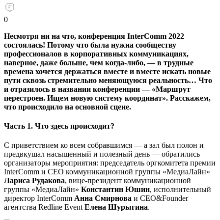
0
Несмотря ни на что, конференция InterComm 2022
состоялась! Потому что была нужна сообществу
профессионалов в корпоративных коммуникациях,
наверное, даже больше, чем когда-либо, — в трудные
времена хочется держаться вместе и вместе искать новые
пути сквозь стремительно меняющуюся реальность… Что
и отразилось в названии конференции — «Маршрут
перестроен. Ищем новую систему координат». Расскажем,
что происходило на основной сцене.
Часть 1. Что здесь происходит?
С приветствием ко всем собравшимся — а зал был полон и
предвкушал насыщенный и полезный день — обратились
организаторы мероприятия: председатель оргкомитета премии
InterComm и CEO коммуникационной группы «МедиаЛайн»
Лариса Рудакова
, вице-президент коммуникационной
группы «МедиаЛайн»
Константин Юшин
, исполнительный
директор InterComm
Анна Смирнова
и CEO&Founder
агентства Redline Event
Елена Шурыгина
.