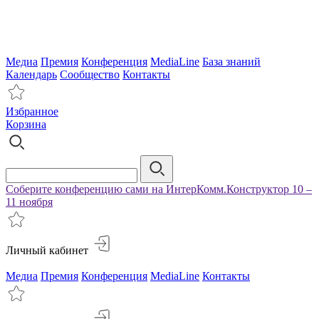
Медиа
Премия
Конференция
MediaLine
База знаний
Календарь
Сообщество
Контакты
Избранное
Корзина
Соберите конференцию сами на ИнтерКомм.Конструктор 10 –
11 ноября
Личный кабинет
Медиа
Премия
Конференция
MediaLine
Контакты